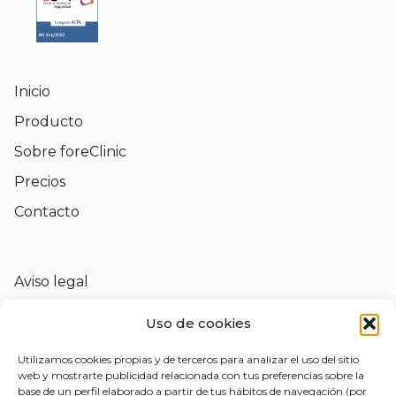
Inicio
Producto
Sobre foreClinic
Precios
Contacto
Aviso legal
Política de privacidad
Uso de cookies
Política de cookies
Derechos de protección de datos
Utilizamos cookies propias y de terceros para analizar el uso del sitio
web y mostrarte publicidad relacionada con tus preferencias sobre la
Certificaciones y Seguridad
base de un perfil elaborado a partir de tus hábitos de navegación (por